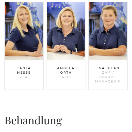
TANJA
ANGELA
EVA BILAN
HESSE
ORTH
ZMF /
ZFA
AZP
PRAXIS-
MANAGERIN
Behandlung